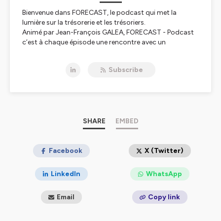
Bienvenue dans FORECAST, le podcast qui met la
lumière sur la trésorerie et les trésoriers.
Animé par Jean-François GALEA, FORECAST - Podcast
c’est à chaque épisode une rencontre avec un
professionnel de la trésorerie inspirant qui partage sa
vision du métier au présent comme au futur.
Subscribe
Chaque invité partagera avec nous son expérience et
ses réflexions sur son métier :
Organisation, cash management, paiements, SWIFT,
BFR, risques, financement, outils, recrutement, carrière...
tous les sujets qui nous concernent seront abordés!
SHARE
EMBED
🎧
Abonnez-vous et ne manquez aucun épisode !
Hébergé par Ausha. Visitez
Facebook
ausha.co/politique-de-
X (Twitter)
confidentialite
pour plus d'informations.
LinkedIn
WhatsApp
Email
Copy link