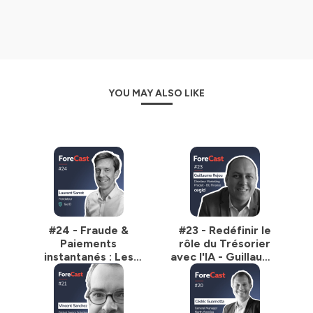
YOU MAY ALSO LIKE
#24 - Fraude &
#23 - Redéfinir le
Paiements
rôle du Trésorier
instantanés : Les
avec l'IA - Guillaume
nouvelles règles du
Rejou, Cegid
jeu en Europe -
Laurent Sarrat, Sis
ID