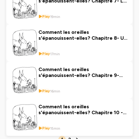
s'épanouissent-elles? Chapitre 7- Le
dessin d'observation part 2
Play
19min
Comment les oreilles
s'épanouissent-elles? Chapitre 8- Un
entretien exemplaire
Play
17min
Comment les oreilles
s'épanouissent-elles? Chapitre 9-
Épilepsie de la lecture
Play
16min
Comment les oreilles
s'épanouissent-elles? Chapitre 10 -
Perdre et rater
Play
15min