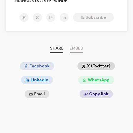
"FRANCAIS DANS LE MONDE"
Installez l'APP pour votre mobile
Subscribe
Hébergé par Ausha. Visitez
ausha.co/politique-de-
confidentialite
pour plus d'informations.
SHARE
EMBED
Facebook
X (Twitter)
LinkedIn
WhatsApp
Email
Copy link