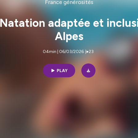
France générosités
- Natation adaptée et incl
Alpes
04min | 06/03/2026
|
23
PLAY