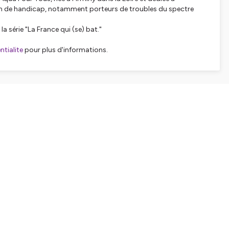
tion de handicap, notamment porteurs de troubles du spectre
a série "La France qui (se) bat."
tialite
pour plus d'informations.
SHARE
EMBED
Facebook
X (Twitter)
LinkedIn
WhatsApp
Email
Copy link