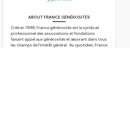
ABOUT FRANCE GÉNÉROSITÉS
Créé en 1998, France générosités est le syndicat
professionnel des associations et fondations
faisant appel aux générosités et œuvrant dans tous
les champs de l'intérêt général . Au quotidien, France
générosités défend les droits et les intérêts du
secteur de la générosité auprès des pouvoirs
Subscribe
publics, accompagne ses membres, et développe
les générosités en France.
Hébergé par Ausha. Visitez
ausha.co/politique-de-
confidentialite
pour plus d'informations.