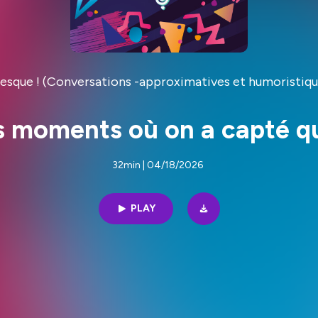
sque ! (Conversations -approximatives et humoristiqu
s moments où on a capté qu'
32min | 04/18/2026
PLAY