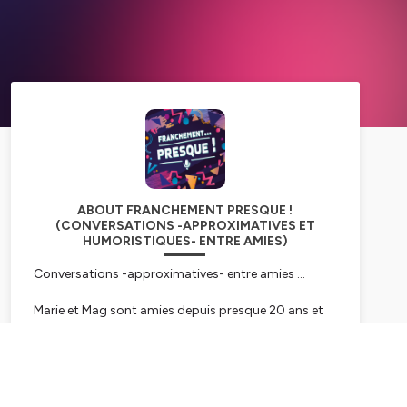
ABOUT FRANCHEMENT PRESQUE !
(CONVERSATIONS -APPROXIMATIVES ET
HUMORISTIQUES- ENTRE AMIES)
Conversations -approximatives- entre amies ...
Marie et Mag sont amies depuis presque 20 ans et
même si elles ont -apparemment- encore des
choses à se dire, elles ont parfois du mal à se
comprendre ! Conversations lunaires, autodérision
Subscribe
et pensées plus ou moins profondes sur des sujets
de société : dans chaque épisode, elles essayent de