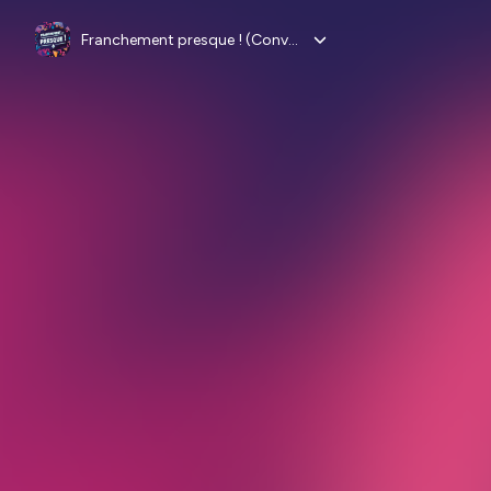
Franchement presque ! (Conversations -approximatives et humoristiques- entre amies)