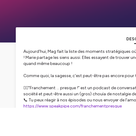
DES
Aujourd'hui, Mag fait la liste des moments stratégiques où 
! Marie partage les siens aussi. Elles essayent de trouver u
quand même beaucoup !
Comme quoi, la sagesse, c'est peut-être pas encore pour t
👯‍♀️"Franchement ... presque !" est un podcast de convers
société et peut-être aussi un (gros) chouïa de nostalgie d
📞 Tu peux réagir à nos épisodes ou nous envoyer de l'amour
https://www.speakpipe.com/franchementpresque
😀 Pour échanger avec nous, rendez-vous sur instagram,
gmail.com
🎙️ Ce podcast est masterisé par Bruno Varea, d' Upload St
🎨 L'image de couverture est une création originale de Mari