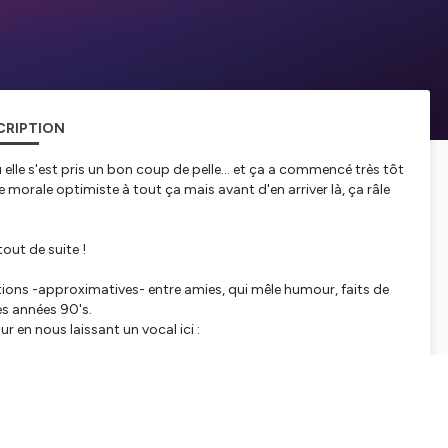
CRIPTION
elle s'est pris un bon coup de pelle... et ça a commencé très tôt
ne morale optimiste à tout ça mais avant d'en arriver là, ça râle
out de suite !
ations -approximatives- entre amies, qui mêle humour, faits de
es années 90's.
 en nous laissant un vocal ici :
 facebook ou par mail : franchementpresquepodcast-arobase-
udio :
https://upload-studio.com/
e !