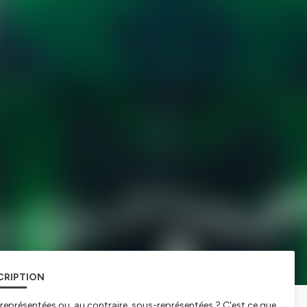
CRIPTION
 représentées ou, au contraire, sous-représentées ? C'est ce que