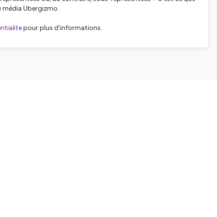
 du média Ubergizmo.
tialite
pour plus d'informations.
SHARE
EMBED
Facebook
X (Twitter)
LinkedIn
WhatsApp
Email
Copy link