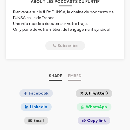
ABOUT LES PODCASTS DU FURTIF
Bienvenue sur le
fURtIF UNSA
, la chaîne de podcasts de
l'UNSA en Ile de France.
Une info rapide à écouter sur votre trajet.
On y parle de votre métier, de l’engagement syndical…
bref de la réalité du monde du travail et en quoi l’UNSA,
avec ses militantes et militants, est votre alliée du
Subscribe
quotidien.
Merci aux militant·es de rendre cette chaîne aussi utile
qu’agréable 😉
Leur implication est possible grâce à vous, alors
adhérez et votez pour l’UNSA !
SHARE
EMBED
https://www.unsa.org/Adherer-a-l-UNSA
Hébergé par Ausha. Visitez
Facebook
ausha.co/politique-de-
X (Twitter)
confidentialite
pour plus d'informations.
LinkedIn
WhatsApp
Email
Copy link