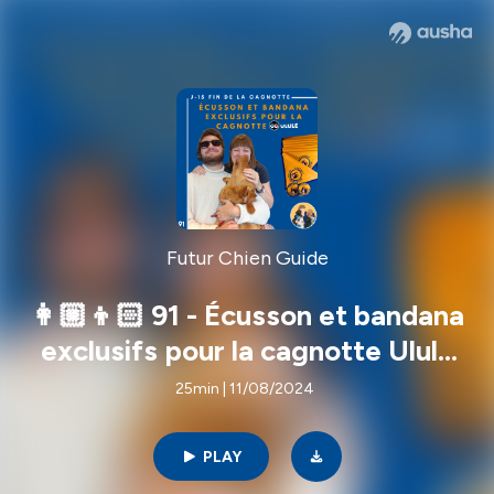
Futur Chien Guide
👩🏼👦🏻 91 - Écusson et bandana
exclusifs pour la cagnotte Ulule
(J-15 ⏱)
25min | 11/08/2024
PLAY