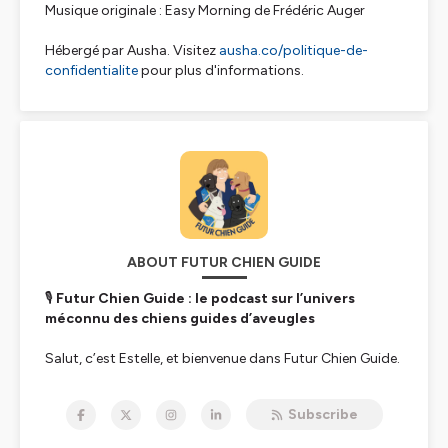
Musique originale : Easy Morning de Frédéric Auger
Hébergé par Ausha. Visitez
ausha.co/politique-de-
confidentialite
pour plus d'informations.
ABOUT FUTUR CHIEN GUIDE
🎙️
Futur Chien Guide : le podcast sur l’univers
méconnu des chiens guides d’aveugles
Salut, c’est Estelle, et bienvenue dans
Futur Chien Guide
.
Chaque mois, je vous invite à découvrir les aventures de
celles et ceux qui vivent cet univers au quotidien, et ce
Subscribe
lien si précieux qui les unit à leur chien.