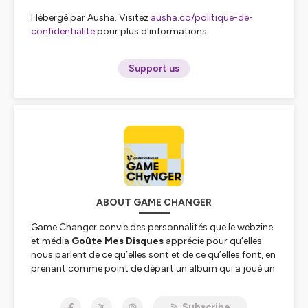
Hébergé par Ausha. Visitez
ausha.co/politique-de-
confidentialite
pour plus d'informations.
Support us
ABOUT GAME CHANGER
Game Changer
convie des personnalités que le webzine
et média
Goûte Mes Disques
apprécie pour qu’elles
nous parlent de ce qu’elles
sont
et de ce qu’elles
font,
en
prenant comme point de départ un album qui a joué un
rôle important à un
instant t
de leur vie ou de leur
carrière. Chaque épisode envisage aussi bien ce disque
Subscribe