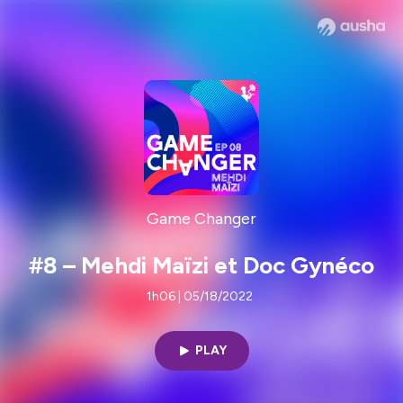
Game Changer
#8 – Mehdi Maïzi et Doc Gynéco
1h06 | 05/18/2022
PLAY