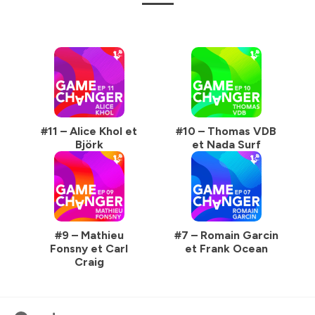
#11 – Alice Khol et
#10 – Thomas VDB
Björk
et Nada Surf
#9 – Mathieu
#7 – Romain Garcin
Fonsny et Carl
et Frank Ocean
Craig