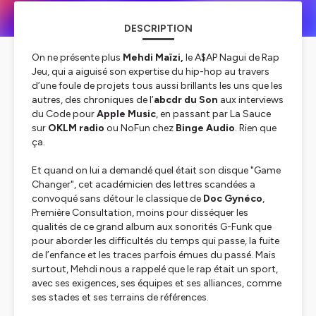
DESCRIPTION
On ne présente plus
Mehdi Maïzi,
le A$AP Nagui de
Rap
Jeu
, qui a aiguisé son expertise du hip-hop au travers
d’une foule de projets tous aussi brillants les uns que les
autres, des chroniques de l’
abcdr du Son
aux interviews
du
Code
pour
Apple Music
, en passant par
La Sauce
sur
OKLM radio
ou
NoFun
chez
Binge Audio
. Rien que
ça.
Et quand on lui a demandé quel était son disque "Game
Changer", cet académicien des lettres scandées a
convoqué sans détour le classique de
Doc Gynéco
,
Première Consultation
, moins pour disséquer les
qualités de ce grand album aux sonorités G-Funk que
pour aborder les difficultés du temps qui passe, la fuite
de l’enfance et les traces parfois émues du passé. Mais
surtout, Mehdi nous a rappelé que le rap était un sport,
avec ses exigences, ses équipes et ses alliances, comme
ses stades et ses terrains de références.