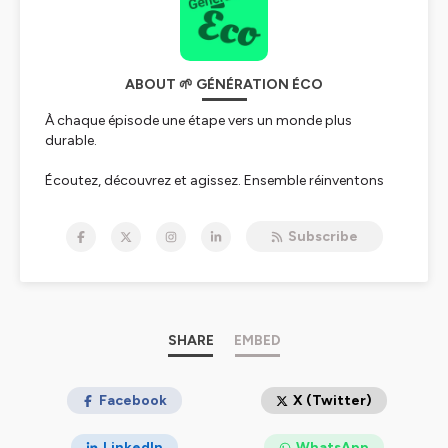
ABOUT 🌱 GÉNÉRATION ÉCO
À chaque épisode une étape vers un monde plus
durable.
Écoutez, découvrez et agissez. Ensemble réinventons
notre avenir.
Subscribe
Génération Éco, c'est LE podcast des initiatives
éco-responsables qui participent à aller vers un
monde plus vert et solidaire. 🌱
Au-delà des générations Babyboom, X, Y, Z ou Alpha,
nous faisons tous partie d'une même famille : la
SHARE
EMBED
génération éco !
ÉcoResponsable, ÉcoCitoyen, ÉcoConception,
Facebook
X (Twitter)
ÉcoInnovation, Écologie, Économie, ÉcoSystème mais
aussi Environnement, Social et Solidarité.
LinkedIn
WhatsApp