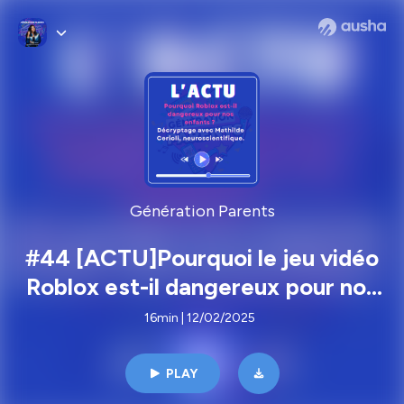
Génération Parents
#44 [ACTU]Pourquoi le jeu vidéo
Roblox est-il dangereux pour nos
enfants ? Décryptage avec
16min | 12/02/2025
Mathilde Cerioli,
neuroscientifique
PLAY