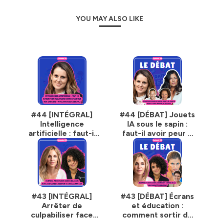
Pour qui ?
Les parents qui jonglent, qui cherchent le mode
YOU MAY ALSO LIKE
d'emploi, nostalgiques des séries des années 90 (vous
vous souvenez de La Fête à la maison, Sauvez par le
gong 😉), et qui se posent des questions sur le monde
numérique, l’apprentissage ou encore l’équilibre familial.
Rendez-vous chaque semaine sur YouTube et les
plateformes de podcast pour un contenu à la fois
expert et léger qui vous permettra d'avoir une longueur
d'avance sur vos kids !
#44 [INTÉGRAL]
#44 [DÉBAT] Jouets
Hébergé par Ausha. Visitez
ausha.co/politique-de-
Intelligence
IA sous le sapin :
confidentialite
pour plus d'informations.
artificielle : faut-il
faut-il avoir peur ?
avoir peur des
avec Mathilde Sirioli
jouets connectés
(Everyone.ai)
pour nos enfants ?
Avec Mathilde
Cerioli
#43 [INTÉGRAL]
#43 [DÉBAT] Écrans
Arrêter de
et éducation :
culpabiliser face
comment sortir de