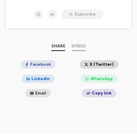
d'actualité, un invité, un débat et des réponses à vos
questions d'éducation.
Subscribe
Créé par
Solenne Bocquillon-Le Goaziou
, fondatrice de
Soft Kids et autrice du livre " Préparez aujourd'hui vos
enfants au monde de demain", l'émission part de son
constat du manque d'accompagnement des parents
face à la transformation de la société.
SHARE
EMBED
Les invités permanents viennent à tour de rôle, au côté
d'un invité spéciale décrypter les enjeux d'éducation du
Facebook
X (Twitter)
21ème siècle.
Pascal VAN HOORNE
– Parentalité en entreprise
LinkedIn
WhatsApp
Amélia Matar
– Éducation au numérique
Marie COLLETTE
– Développement durable
Email
Copy link
Emilie Berthet
– Sophrologie et émotion
Juline Anquetin Rault
– Pédagogie scolaire
Barbara Meyer
– Vie de parents et équilibre
Sophie Comte
– Éducation aux médias
Mickael Dell'ova
– Jeux vidéo
Axelle Desaint
- Directrice de Internet Sans Crainte