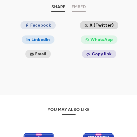
constat du manque d'accompagnement des parents
face à la transformation de la société.
SHARE
EMBED
Les invités permanents viennent à tour de rôle, au côté
d'un invité spéciale décrypter les enjeux d'éducation du
Facebook
X (Twitter)
21ème siècle.
Pascal VAN HOORNE
– Parentalité en entreprise
LinkedIn
WhatsApp
Amélia Matar
– Éducation au numérique
Marie COLLETTE
– Développement durable
Email
Copy link
Emilie Berthet
– Sophrologie et émotion
Juline Anquetin Rault
– Pédagogie scolaire
Barbara Meyer
– Vie de parents et équilibre
Sophie Comte
– Éducation aux médias
Mickael Dell'ova
– Jeux vidéo
Axelle Desaint
- Directrice de Internet Sans Crainte
Pour qui ?
Les parents qui jonglent, qui cherchent le mode
YOU MAY ALSO LIKE
d'emploi, nostalgiques des séries des années 90 (vous
vous souvenez de La Fête à la maison, Sauvez par le
gong 😉), et qui se posent des questions sur le monde
numérique, l’apprentissage ou encore l’équilibre familial.