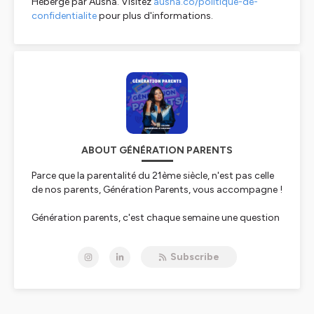
Hébergé par Ausha. Visitez
ausha.co/politique-de-
confidentialite
pour plus d'informations.
ABOUT GÉNÉRATION PARENTS
Parce que la parentalité du 21ème siècle, n'est pas celle
de nos parents, Génération Parents, vous accompagne !
Génération parents, c'est chaque semaine une question
d'actualité, un invité, un débat et des réponses à vos
questions d'éducation.
Subscribe
Créé par
Solenne Bocquillon-Le Goaziou
, fondatrice de
Soft Kids et autrice du livre " Préparez aujourd'hui vos
enfants au monde de demain", l'émission part de son