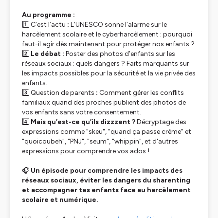
Au programme :
1️⃣ C’est l’actu
:
L’UNESCO sonne l’alarme sur le
harcèlement scolaire et le cyberharcèlement : pourquoi
faut-il agir dès maintenant pour protéger nos enfants ?
2️⃣
Le débat :
Poster des photos d’enfants sur les
réseaux sociaux : quels dangers ? Faits marquants sur
les impacts possibles pour la sécurité et la vie privée des
enfants.
3️⃣ Question de parents
:
Comment gérer les conflits
familiaux quand des proches publient des photos de
vos enfants sans votre consentement.
4️⃣
Mais qu’est-ce qu’ils dizzzent ?
Décryptage des
expressions comme "skeu", "quand ça passe crème" et
"quoicoubeh", "PNJ", "seum", "whippin", et d'autres
expressions pour comprendre vos ados !
🎧
Un épisode pour comprendre les impacts des
réseaux sociaux, éviter les dangers du sharenting
et accompagner tes enfants face au harcèlement
scolaire et numérique.