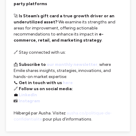
party platforms
🚀
Is Steam’s gift card a true growth driver or an
underutilized asset?
We examine its strengths and
areas for improvement, offering actionable
recommendations to enhance its impact in
e-
commerce, retail, and marketing strategy
.
🔗 Stay connected with us:
📩
Subscribe to
our monthly newsletter
,
where
Emilie shares insights, strategies, innovations, and
hands-on market expertise:
📞
Get in touch with us
here
🔗
Follow us on social media:
💼
LinkedIn
📸
Instagram
Hébergé par Ausha. Visitez
ausha.co/politique-de-
confidentialite
pour plus d'informations.