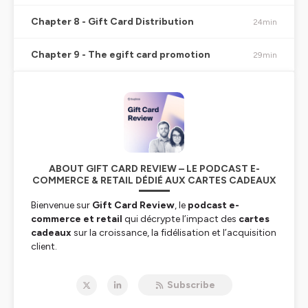
Chapter 8 - Gift Card Distribution
24min
Chapter 9 - The egift card promotion
29min
ABOUT GIFT CARD REVIEW – LE PODCAST E-
COMMERCE & RETAIL DÉDIÉ AUX CARTES CADEAUX
Bienvenue sur
Gift Card Review
, le
podcast e-
commerce et retail
qui décrypte l’impact des
cartes
cadeaux
sur la croissance, la fidélisation et l’acquisition
client.
Chaque mois,
David & Emilie
, soutenus par
Buybox
Subscribe
(leader des solutions cartes cadeaux depuis plus de 10
ans), analysent en profondeur un
programme carte