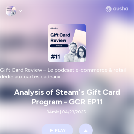
Gift Card Review – Le podcast e-commerce & retail
dédié aux cartes cadeaux
Analysis of Steam's Gift Card
Program - GCR EP11
34min | 04/23/2025
PLAY