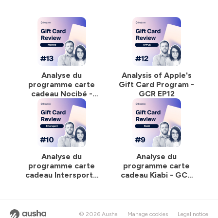
revenus et de fidélisation.
Gift Card Review a l'ambition de devenir le premier
podcast français dédié à la carte cadeau comme canal
d'acquisition client et de fidélisation client pour l'e-
commerce et le retail.
---
Analyse du
Analysis of Apple's
programme carte
Gift Card Program -
PS : Gift Card Review c'est 1 fois par mois, l'analyse
cadeau Nocibé -
GCR EP12
d'un programme carte cadeau d'une marque,
GCR EP13
n'hésitez pas à nous suivre !
Disponible sur Spotify, Apple Podcasts, Ausha, Deezer
et YouTube
Hébergé par Ausha. Visitez
ausha.co/politique-de-
Analyse du
Analyse du
confidentialite
pour plus d'informations.
programme carte
programme carte
cadeau Intersport -
cadeau Kiabi - GCR
GCR EP10
EP9
© 2026 Ausha
Manage cookies
Legal notice