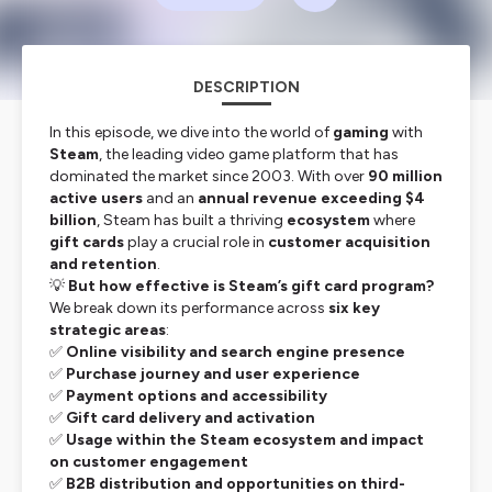
DESCRIPTION
In this episode, we dive into the world of
gaming
with
Steam
, the leading video game platform that has
dominated the market since 2003. With over
90 million
active users
and an
annual revenue exceeding $4
billion
, Steam has built a thriving
ecosystem
where
gift cards
play a crucial role in
customer acquisition
and retention
.
💡
But how effective is Steam’s gift card program?
We break down its performance across
six key
strategic areas
:
✅
Online visibility and search engine presence
✅
Purchase journey and user experience
✅
Payment options and accessibility
✅
Gift card delivery and activation
✅
Usage within the Steam ecosystem and impact
on customer engagement
✅
B2B distribution and opportunities on third-