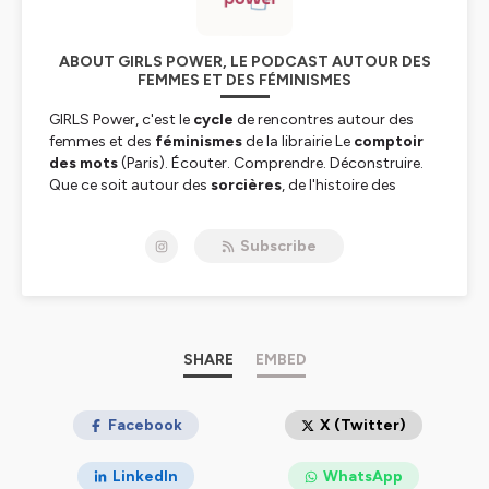
ABOUT GIRLS POWER, LE PODCAST AUTOUR DES
FEMMES ET DES FÉMINISMES
GIRLS Power, c'est le
cycle
de rencontres autour des
femmes et des
féminismes
de la librairie Le
comptoir
des mots
(Paris). Écouter. Comprendre. Déconstruire.
Que ce soit autour des
sorcières
, de l'histoire des
femmes, du
genre
, de l'afroféminisme, l'écoféminisme
ou l'éducation : chaque rencontre est placée sous le
Subscribe
signe de la
bienveillance
et de l'échange, histoire qu'on
avance un peu.
Ce podcast est l'enregistrement live de ces
rencontres
,
animées par la libraire Marie Morel depuis 2017 à la
librairie Le comptoir des mots (Paris) qui fait partie du
chouette réseau de librairies LIBREST.
SHARE
EMBED
Les
livres
dont il est question, les bibliographies
thématiques et les dates des prochaines soirées sont à
retrouver sur le site de GIRLS power sur Librest.com, où
Facebook
X (Twitter)
vous pouvez aussi réserver le(s) livre(s) dont on parle.
A retrouver sur
instagram
ou sur
facebook
et on est
LinkedIn
WhatsApp