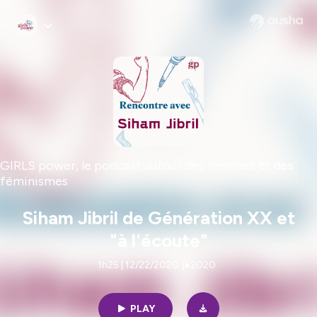
GIRLS power, le podcast autour des femmes et des
féminismes
Siham Jibril de Génération XX et
"à l'écoute"
1h25 | 12/22/2020
|
2020
PLAY