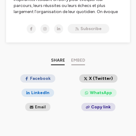
parcours, leurs réussites ou leurs échecs et plus
largement l’organisation de leur quotidien. On évoque
des anecdotes pour que chacun d’entre nous puisse
retenir un conseil, une philosophie, voire une inspiration.
Subscribe
Ces invités viennent d’horizons multiples comme le
business, la culture ou le sport, avec un point commun :
le Berry. Alors, Rejoignons-nous !
Hébergé par Ausha. Visitez
ausha.co/politique-de-
confidentialite
pour plus d'informations.
SHARE
EMBED
Facebook
X (Twitter)
LinkedIn
WhatsApp
Email
Copy link