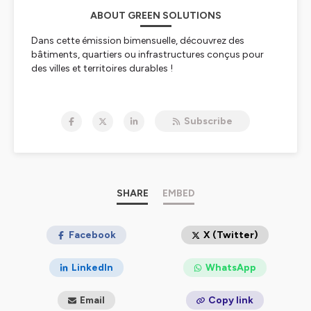
ABOUT GREEN SOLUTIONS
Dans cette émission bimensuelle, découvrez des
bâtiments, quartiers ou infrastructures conçus pour
des villes et territoires durables !
Hébergé par Ausha. Visitez
ausha.co/politique-de-
confidentialite
pour plus d'informations.
Subscribe
SHARE
EMBED
Facebook
X (Twitter)
LinkedIn
WhatsApp
Email
Copy link