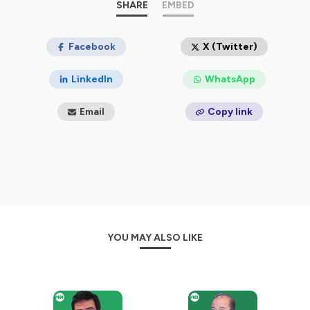
nous aider, c'est ici 👉 https://bit.ly/3ppLx68
SHARE
EMBED
Hébergé par Ausha. Visitez
Facebook
ausha.co/politique-de-
X (Twitter)
confidentialite
pour plus d'informations.
LinkedIn
WhatsApp
Email
Copy link
YOU MAY ALSO LIKE