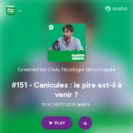
Greenletter Club, l'écologie décortiquée
#151 - Canicules : le pire est-il à
venir ?
1h14 | 08/17/2025
|
6615
PLAY