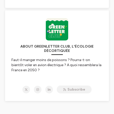
ABOUT GREENLETTER CLUB, L'ÉCOLOGIE
DÉCORTIQUÉE
Faut-il manger moins de poissons ? Pourra-t-on
bientôt voler en avion électrique ? A quoi ressemblera la
France en 2050 ?
Dans le
Greenletter Club
, nous donnons la parole à
des personnalités hyper-pointues pour décortiquer les
Subscribe
grands sujets écologiques. Du capitaine d'industrie au
patron d’ONG, en passant par le spécialiste du pétrole,
nous entrons pendant plus d'une heure dans l'intimité
de sujets qui vont changer le monde et notre quotidien.
🔥 Le Greenletter Club est
100% indépendant,
pour