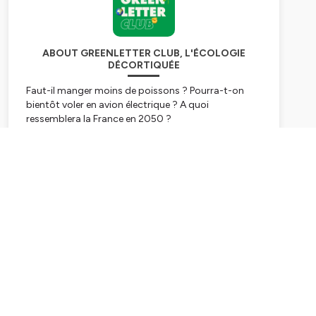
ABOUT GREENLETTER CLUB, L'ÉCOLOGIE
DÉCORTIQUÉE
Faut-il manger moins de poissons ? Pourra-t-on
bientôt voler en avion électrique ? A quoi
ressemblera la France en 2050 ?
Dans le
Greenletter Club
, nous donnons la parole
à des personnalités hyper-pointues pour
Subscribe
décortiquer les grands sujets écologiques. Du
capitaine d'industrie au patron d’ONG, en passant
par le spécialiste du pétrole, nous entrons pendant
plus d'une heure dans l'intimité de sujets qui vont
changer le monde et notre quotidien.
🔥 Le Greenletter Club est
100% indépendant,
pour
nous aider, c'est ici 👉 https://bit.ly/3ppLx68
Hébergé par Ausha. Visitez
ausha.co/politique-de-