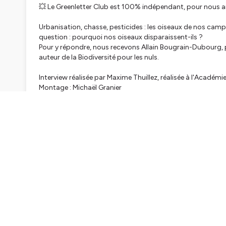
💥 Le Greenletter Club est 100% indépendant, pour nous aid
Urbanisation, chasse, pesticides : les oiseaux de nos camp
question : pourquoi nos oiseaux disparaissent-ils ?
Pour y répondre, nous recevons Allain Bougrain-Dubourg, p
auteur de la Biodiversité pour les nuls.
Interview réalisée par Maxime Thuillez, réalisée à l'Académi
Montage : Michaël Granier
Hébergé par Ausha. Visitez
ausha.co/politique-de-confiden