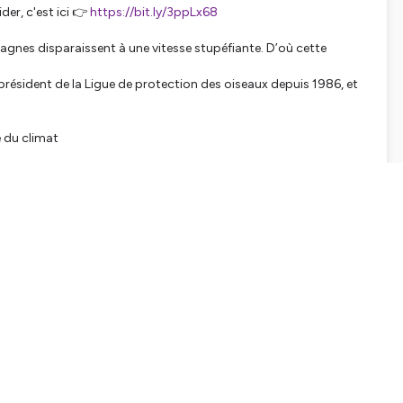
er, c'est ici 👉
https://bit.ly/3ppLx68
agnes disparaissent à une vitesse stupéfiante. D’où cette
résident de la Ligue de protection des oiseaux depuis 1986, et
e du climat
tialite
pour plus d'informations.
SHARE
EMBED
Facebook
X (Twitter)
LinkedIn