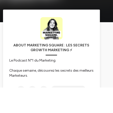
ABOUT MARKETING SQUARE : LES SECRETS
GROWTH MARKETING ⚡️
Le Podcast N°1 du Marketing.
Chaque semaine, découvrez les secrets des meilleurs
Marketeurs.
Les méthodes, outils & techniques
pour décupler
Subscribe
sa visibilité, son autorité et ses ventes
.
Je suis Caroline Mignaux, Growth Marketer &
Entrepreneure.
Ma passion : chasser les meilleures
opportunités