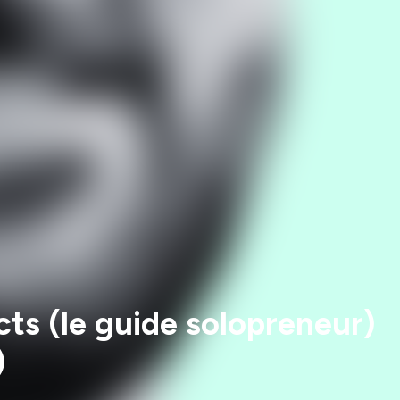
cts (le guide solopreneur)
)