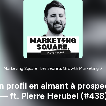
Marketing Square : Les secrets Growth Marketing ⚡️
n profil en aimant à prospe
— ft. Pierre Herubel (#438