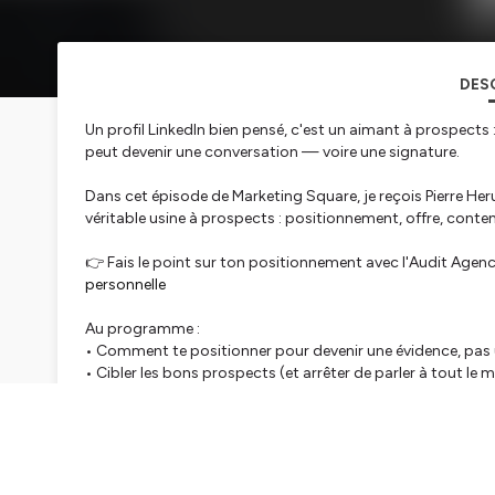
DES
Un profil LinkedIn bien pensé, c'est un aimant à prospects :
peut devenir une conversation — voire une signature.
Dans cet épisode de Marketing Square, je reçois Pierre Her
véritable usine à prospects : positionnement, offre, co
👉 Fais le point sur ton positionnement avec l'Audit Agenc
personnelle
Au programme :
• Comment te positionner pour devenir une évidence, pas
• Cibler les bons prospects (et arrêter de parler à tout le
• Façonner une offre qui donne envie de te contacter
• La stratégie de contenu + le process de commentaires 
💎 SPONSOR
Testez Blank, le compte pro des Solopreneurs.