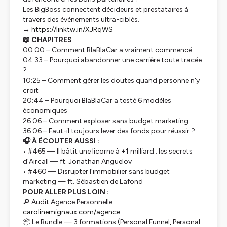
Les BigBoss connectent décideurs et prestataires à
travers des événements ultra-ciblés.
→
https://linktw.in/XJRqWS
📖 CHAPITRES
00:00 – Comment BlaBlaCar a vraiment commencé
04:33 – Pourquoi abandonner une carrière toute tracée
?
10:25 – Comment gérer les doutes quand personne n'y
croit
20:44 – Pourquoi BlaBlaCar a testé 6 modèles
économiques
26:06 – Comment exploser sans budget marketing
36:06 – Faut-il toujours lever des fonds pour réussir ?
🎧 À ÉCOUTER AUSSI :
• #465 — Il bâtit une licorne à +1 milliard : les secrets
d'Aircall — ft. Jonathan Anguelov
• #460 — Disrupter l'immobilier sans budget
marketing — ft. Sébastien de Lafond
POUR ALLER PLUS LOIN :
🔎 Audit Agence Personnelle :
carolinemignaux.com/agence
📦 Le Bundle — 3 formations (Personal Funnel, Personal