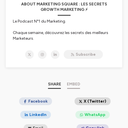
ABOUT MARKETING SQUARE : LES SECRETS
GROWTH MARKETING ⚡️
Le Podcast N°1 du Marketing.
Chaque semaine, découvrez les secrets des meilleurs
Marketeurs.
Les méthodes, outils & techniques
pour décupler sa
Subscribe
visibilité, son autorité et ses ventes
.
Je suis Caroline Mignaux, Growth Marketer &
Entrepreneure.
Ma passion : chasser les meilleures
opportunités de
croissance
(
Marketing
SHARE
,
Vente
EMBED
,
Entrepreneuriat
).
À la fin de chaque épisode, vous serez prêt à
transformer une facette de votre business
Facebook
X (Twitter)
.
Ce Podcast est fait pour vous :
LinkedIn
WhatsApp
⛑ Marketeurs, Entrepreneurs et Créateurs
💥 Tous secteurs