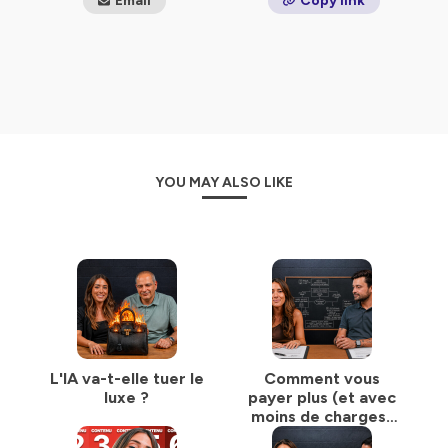
Email
Copy link
🌱 Tous niveaux
Il propose :
✅ Des méthodes actionnables
✅ Des ressources concrètes
✅ Des outils efficaces
Investissez sur vous.
Passez à l'action !
YOU MAY ALSO LIKE
🎙SOUTENEZ LE PODCAST GRATUITEMENT
1. Abonnez-vous 🔔
2. Suivez-nous sur les réseaux
3. Laissez des
étoiles
sur votre plateforme d'écoute (⭐)
Hébergé par Ausha. Visitez
ausha.co/politique-de-
confidentialite
pour plus d'informations.
L'IA va-t-elle tuer le
Comment vous
luxe ?
payer plus (et avec
moins de charges)
grâce à votre