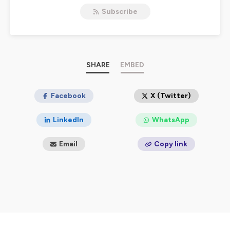
Le fil de la vie forme des boucles à l’infinie. A travers vos
Subscribe
témoignages, vos partages, je
mets en écho ces boucles et vos récits pour servir notre
éveil à la vie. Nous
parlons de nos doutes, de nos peurs, de ce qui nous
donne confiance, de ce qui
nous nourrit, de notre parcours de résilience. 🌺
SHARE
EMBED
Comment traverser le plus sereinement possible
notre vie quelles que soit tes épreuves ?
Facebook
X (Twitter)
Comment trouver la force d’avancer ? Comment
arrêter de ressasser ? Comment
LinkedIn
WhatsApp
tisser ton nouveau maillage intérieur avec les fils
que tu récupères en chemin ?
Email
Copy link
J’espère de tout cœur que tu trouveras dans cet espace
de quoi nourrir ton corps et
ton âme de force et de calme pour progresser vers plus
sérénité. 🥰
Je m’appelle Adèle, je t'accompagne à traverser les
tourbillons de ta vie en tissant ton quotidien d'un fil
d'amour de confiance et de sérénité. Ma mission est de
te permettre d’ouvrir plus de place à la légèreté, au