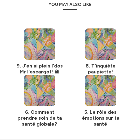
YOU MAY ALSO LIKE
calme et à l'apaisement dans ces périodes de tumulte.
Pas à pas tu apprends à apprivoiser la peur afin de
pourvoir vivre et évoluer avec. 🧚‍♀️💚
🥰 Retrouve ici la playliste youtube de mes visualisations
offertes💚
Hébergé par Ausha. Visitez
ausha.co/politique-de-
confidentialite
pour plus d'informations.
9. J'en ai plein l'dos
8. T'inquiète
Mr l'escargot! 🐌
paupiette!
6. Comment
5. Le rôle des
prendre soin de ta
émotions sur ta
santé globale?
santé