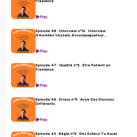
Hébergé par Ausha. Visitez
ausha.co/politique-de-
Freelance
confidentialite
pour plus d'informations.
Play
Episode 48 : Interview n°16 : Interview
d'Aurélien Vezzani, Accompagnateur
d'Indépendants Introvertis
Play
Episode 47 : Qualité n°9 : Etre Patient en
Freelance
Play
Episode 46 : Erreur n°9 : Avoir Des Discours
Différents
Play
Episode 45 : Règle n°9 : Des Echecs Tu Auras