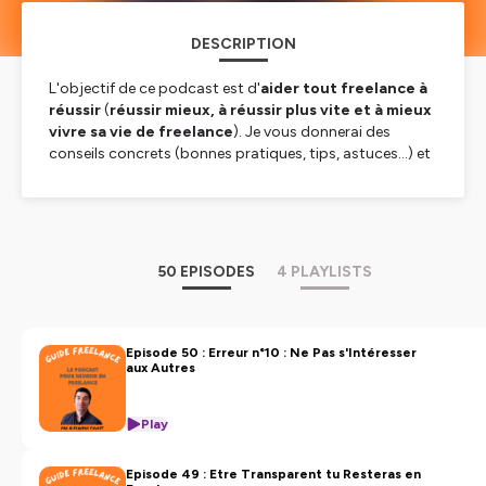
DESCRIPTION
L'objectif de ce podcast est d'
aider tout freelance à
réussir
(
réussir mieux, à réussir plus vite et à mieux
vivre sa vie de freelance
). Je vous donnerai des
conseils concrets (bonnes pratiques, tips, astuces...) et
je ferai régulièrement des interviews. C'est du concret,
de l'utile, sans blabla, sans rétention d'informations,
sans tabou, précis, bienveillant, sans langue de bois, en
toute sincérité et en tout transparence...
50 EPISODES
4 PLAYLISTS
Je m'appelle
Alexandre Favrot
et j'ai 2 profils
complémentaires :
Consultant et Formateur Freelance en SEO sur
Lyon
depuis 2016. J'aide les TPE à trouver des clients
Episode 50 : Erreur n°10 : Ne Pas s'Intéresser
aux Autres
grâce à Google (audit SEO, Accompagnement SEO
(Plus d'infos :
https://alexandrefavrot.fr/
Fondateurs de guides (sur
Lyon
,
Villeurbanne
et le
Play
Beaujolais
).
Episode 49 : Etre Transparent tu Resteras en