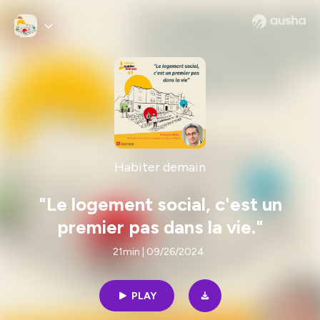
Habiter demain
"Le logement social, c'est un
premier pas dans la vie."
21min | 09/26/2024
PLAY