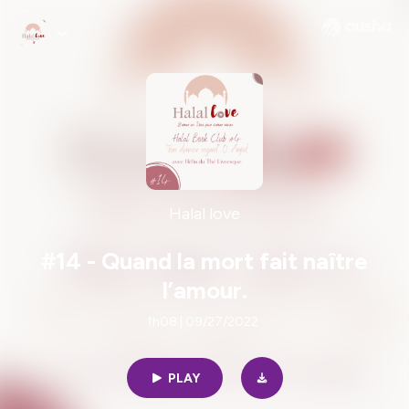
Halal love
#14 - Quand la mort fait naître
l’amour.
1h08 | 09/27/2022
PLAY