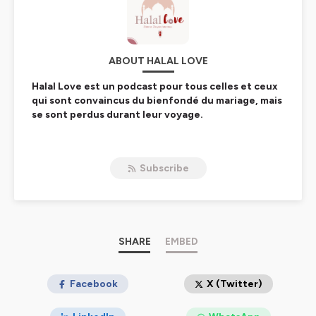
ABOUT HALAL LOVE
Halal Love est un podcast pour tous celles et ceux
qui sont convaincus du bienfondé du mariage, mais
se sont perdus durant leur voyage.
Parce qu’entre nos rêves d’enfants et la réalité
décevante. Entre nos obligations et nos désirs
Subscribe
profonds. L’écart est devenu si grand que parfois, le
mariage n’a plus rien de satisfaisant.
Halal Love c’est plus qu’un podcast c’est une
mission. Celle de se rappeler de la beauté, la
singularité et de la force qui se cache derrière
SHARE
EMBED
cette union sacrée.
Je m’appelle Madina, jeune mariée mais célibataire TRÈS
Facebook
X (Twitter)
longue durée. 2 à 3 mardis par mois, j'invite des couples,
des professionnels, des savants, des hommes et des