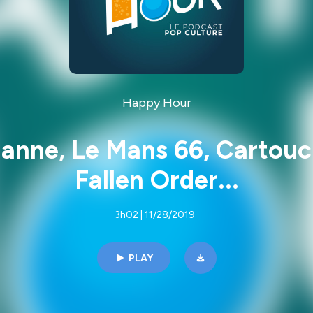
Happy Hour
anne, Le Mans 66, Cartouch
Fallen Order...
3h02 | 11/28/2019
PLAY