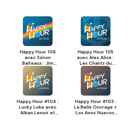
Happy Hour 106
Happy Hour 105
avec Simon
avec Alex Alice :
Balteaux : Jim
Les Chants du
Queen
Cygne Noir
Happy Hour #104 :
Happy Hour #103 :
Lucky Luke avec
La Belle Ouvrage +
Alban Lenoir et
Los Anos Nuevos,
Benjamin Rocher
Spaghetti Brother,
Send Help, La Tour
de Garde, Terre ou