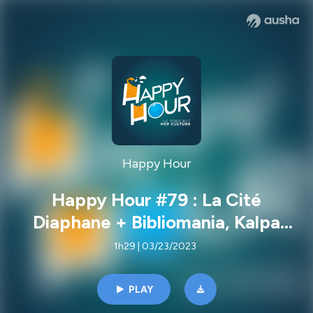
Happy Hour
Happy Hour #79 : La Cité
Diaphane + Bibliomania, Kalpa
Impérial, 1923, Extraordinary
1h29 | 03/23/2023
PLAY