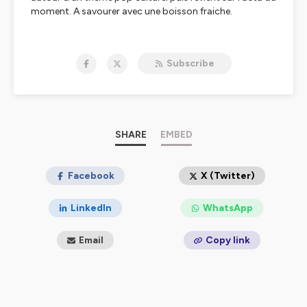
moment. A savourer avec une boisson fraiche.
Hébergé par Ausha. Visitez
ausha.co/politique-de-
confidentialite
pour plus d'informations.
Subscribe
SHARE
EMBED
Facebook
X (Twitter)
LinkedIn
WhatsApp
Email
Copy link