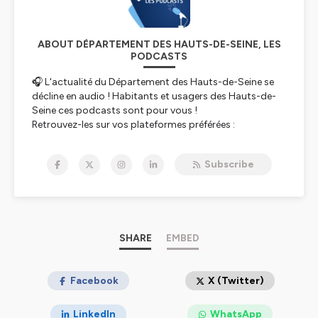
ABOUT DÉPARTEMENT DES HAUTS-DE-SEINE, LES
PODCASTS
🎧 L'actualité du Département des Hauts-de-Seine se
décline en audio ! Habitants et usagers des Hauts-de-
Seine ces podcasts sont pour vous !
Retrouvez-les sur vos plateformes préférées :
https://open.spotify.com/show/hauts-de-seine-les-
podcasts
Subscribe
https://www.deezer.com/fr/show/hauts-de-seine-les-
podcasts
https://music.amazon.com/podcasts/hauts-de-seine-
les-podcasts
Hébergé par Ausha. Visitez
SHARE
ausha.co/politique-de-
EMBED
confidentialite
pour plus d'informations.
Facebook
X (Twitter)
LinkedIn
WhatsApp