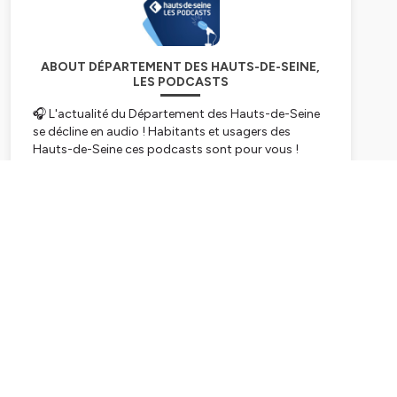
ABOUT DÉPARTEMENT DES HAUTS-DE-SEINE,
LES PODCASTS
🎧 L'actualité du Département des Hauts-de-Seine
se décline en audio ! Habitants et usagers des
Hauts-de-Seine ces podcasts sont pour vous !
Retrouvez-les sur vos plateformes préférées :
https://open.spotify.com/show/hauts-de-seine-
les-podcasts
Subscribe
https://www.deezer.com/fr/show/hauts-de-seine-
les-podcasts
https://music.amazon.com/podcasts/hauts-de-
seine-les-podcasts
Hébergé par Ausha. Visitez
ausha.co/politique-de-
confidentialite
pour plus d'informations.