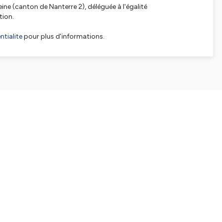
ne (canton de Nanterre 2), déléguée à l'égalité
tion.
tialite
pour plus d'informations.
SHARE
EMBED
Facebook
X (Twitter)
LinkedIn