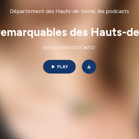
Département des Hauts-de-Seine, les podcasts
remarquables des Hauts-de-
12min | 03/06/2023
|
202
PLAY