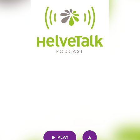
HelveTalk
ontre avec Swiss Food Ac
20min | 03/22/2022
|
37
PLAY