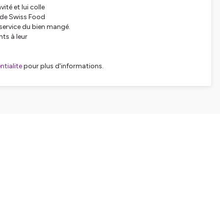
vité et lui colle
e de Swiss Food
service du bien mangé.
nts à leur
tialite
pour plus d'informations.
APTERS
0sec
27sec
3min