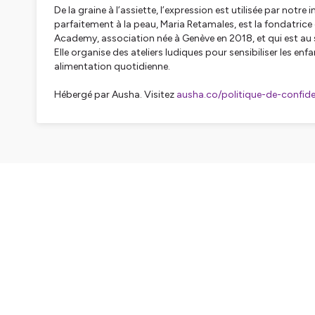
De la graine à l’assiette, l’expression est utilisée par notre in
parfaitement à la peau, Maria Retamales, est la fondatric
Academy, association née à Genève en 2018, et qui est au 
Elle organise des ateliers ludiques pour sensibiliser les enfa
alimentation quotidienne.
Hébergé par Ausha. Visitez
ausha.co/politique-de-confiden
CH
Chapitre 1
Chapitre 2
Chapitre 3