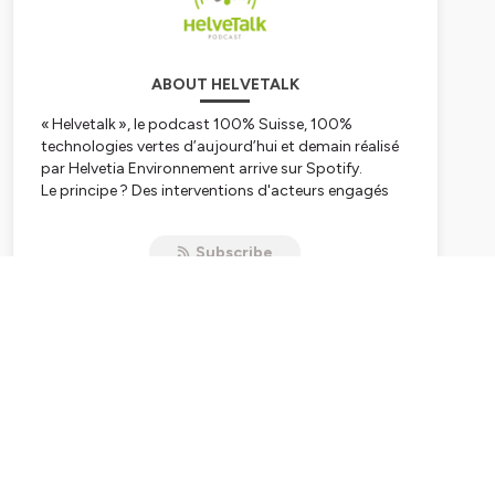
ABOUT HELVETALK
« Helvetalk », le podcast 100% Suisse, 100%
technologies vertes d’aujourd’hui et demain réalisé
par Helvetia Environnement arrive sur Spotify.
Le principe ? Des interventions d'acteurs engagés
pour l'environnement et l’innovation durable.
Des enregistrements audios de plusieurs minutes à
Subscribe
écouter pendant le petit-déjeuner, vos
trajets jusqu’au travail ou la maison, pendant
la pause-café ou à n’importe quel autre moment de
la journée depuis la plateforme de streaming.
Hébergé par Ausha. Visitez
ausha.co/politique-de-
confidentialite
pour plus d'informations.