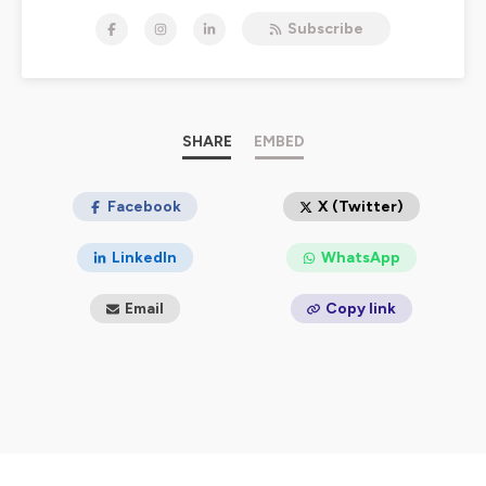
face aux défis et aux évolutions de votre métier !
Subscribe
Hébergé par Ausha. Visitez
ausha.co/politique-de-
confidentialite
pour plus d'informations.
SHARE
EMBED
Facebook
X (Twitter)
LinkedIn
WhatsApp
Email
Copy link