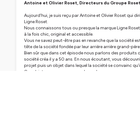
Antoine et Olivier Roset, Directeurs du Groupe Rose
Aujourd’hui, je suis reçu par Antoine et Olivier Roset qui dir
Ligne Roset.
Nous connaissons tous ou presque la marque Ligne Roset
à la fois chic, original et accessible.
Vous ne savez peut-être pas en revanche que la société est
tête de la société fondée par leur arrière arrière grand-père
Bien sûr que dans cet épisode nous parlons des produits 
société créa il y a 50 ans. En nous écoutant, vous découv
projet puis un objet dans lequel la société se convainc qu’
Ces objets que nous ne regardons plus parce que nous som
voient nous asseoir, fatigués après une longue journée de tr
Ces objets traversent notre histoire personnelle et Ligne R
En plus de 150 ans d’histoire, Ligne Roset a servi des centain
s’est construite une âme que nous partageons avec toutes 
fabriquent ces objets qui font vivre notre quotidien. Au f
national.
Venez découvrir son histoire avec moi.
Sont cités dans cet épisode :
🔥
Les frères Bouroullec