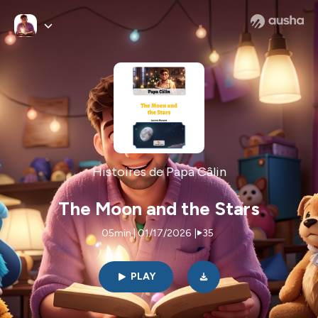
Histoires de Papa Câlin
The Moon and the Stars
05min | 01/17/2026
|
35
PLAY