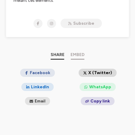
mêlant ces éléments.
Hébergé par Ausha. Visitez
ausha.co/politique-de-
confidentialite
pour plus d'informations.
Subscribe
SHARE
EMBED
Facebook
X (Twitter)
LinkedIn
WhatsApp
Email
Copy link