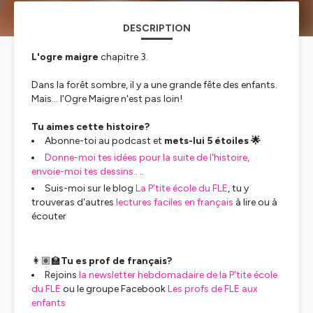
DESCRIPTION
L'ogre maigre
chapitre 3.
Dans la forêt sombre, il y a une grande fête des enfants.
Mais... l'Ogre Maigre n'est pas loin!
Tu aimes cette histoire?
Abonne-toi au podcast et
mets-lui 5 étoiles 🌟
Donne-moi tes idées pour la suite de l'histoire,
envoie-moi tes dessins..
..
Suis-moi sur le blog
La P'tite école du FLE
, tu y
trouveras d'autres
lectures faciles en français
à lire ou à
écouter
‍👩🏽‍🏫
Tu es prof de français?
Rejoins
la newsletter hebdomadaire de la P'tite école
du FLE
ou le groupe Facebook
Les profs de FLE aux
enfants