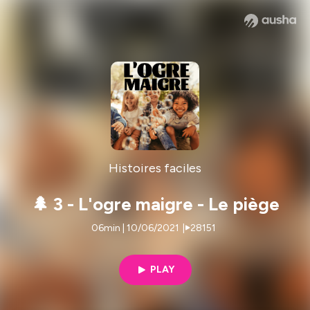
Histoires faciles
🌲 3 - L'ogre maigre - Le piège
06min | 10/06/2021
|
28151
PLAY