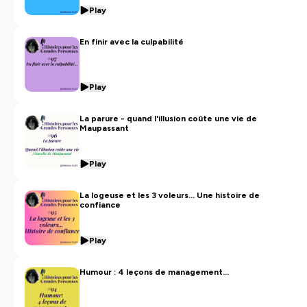
Play
En finir avec la culpabilité
Play
La parure - quand l'illusion coûte une vie de
Maupassant
Play
La logeuse et les 3 voleurs... Une histoire de
confiance
Play
Humour : 4 leçons de management...