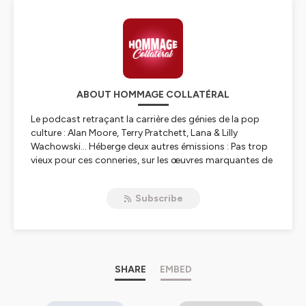
ABOUT HOMMAGE COLLATÉRAL
Le podcast retraçant la carrière des génies de la pop
culture : Alan Moore, Terry Pratchett, Lana & Lilly
Wachowski... Héberge deux autres émissions : Pas trop
vieux pour ces conneries, sur les œuvres marquantes de
nos jeunes années (de Dragon Ball à Metal Gear Solid en
passant par Rocky) et Au Panthéon des Légendes, sur
Subscribe
les icônes intemporelles : Dracula, Cthulhu, Doctor
Who...
Une production de César Bastos pour le label Bonus
Tracks.
Hébergé par Ausha. Visitez
SHARE
ausha.co/politique-de-
EMBED
confidentialite
pour plus d'informations.