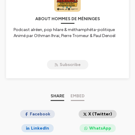
ABOUT HOMMES DE MÉNINGES
Podcast alréen, pop hilare & méthamphéta-politique
Animé par Othman Ihrai, Pierre Tromeur & Paul Denoël
Hébergé par Ausha. Visitez
ausha.co/politique-de-
confidentialite
pour plus d'informations.
Subscribe
SHARE
EMBED
Facebook
X (Twitter)
LinkedIn
WhatsApp