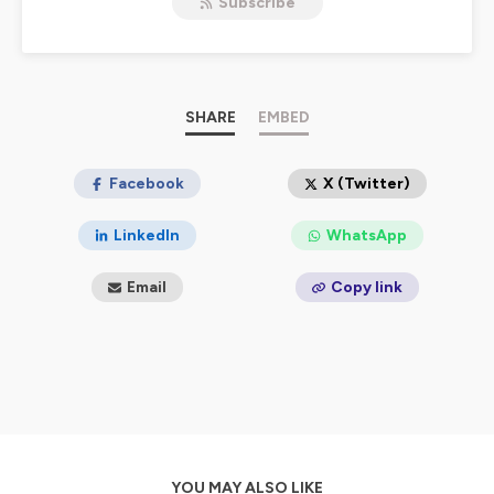
Subscribe
Tech
.
Si vous aimez la Tech, vous aimerez les histoires de nos
invités avec
chaque semaine un nouvel épisode
sur
votre plateforme d'écoute préférée, Apple podcast,
Spotify ou Deezer.
SHARE
EMBED
Ce podcast est aussi le vôtre, alors n'hésitez pas à
nous
faire part de vos envies et à le partager sur vos
Facebook
X (Twitter)
réseaux sociaux
.
LinkedIn
WhatsApp
Hébergé par Ausha. Visitez
ausha.co/politique-de-
confidentialite
pour plus d'informations.
Email
Copy link
YOU MAY ALSO LIKE