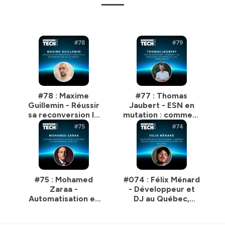
#78 : Maxime
#77 : Thomas
Guillemin - Réussir
Jaubert - ESN en
sa reconversion IT
mutation : comment
grâce à la
l’IA redessine les
détermination et au
modèles et les
travail
compétences
#75 : Mohamed
#074 : Félix Ménard
Zaraa -
- Développeur et
Automatisation et
DJ au Québec,
IA pour accélérer la
comment réussir
performance
son expatriation et