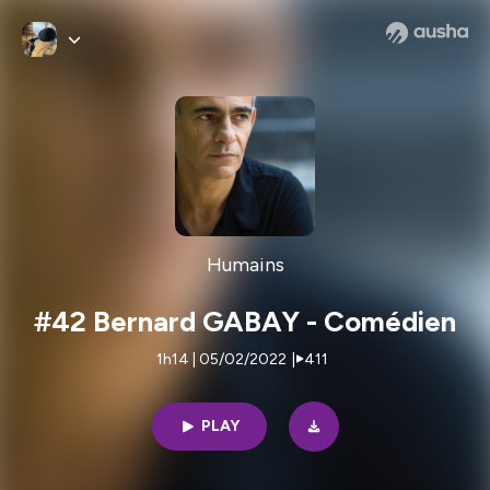
Humains
#42 Bernard GABAY - Comédien
1h14 | 05/02/2022
|
411
PLAY