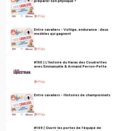
préparer son physique ?
Play
Entre cavaliers - Voltige, endurance : deux
modèles qui gagnent
Play
#150 | L’histoire du Haras des Coudrettes
avec Emmanuèle & Armand Perron-Pette
Play
Entre cavaliers - Histoires de championnats
Play
#149 | Ouvrir les portes de l’équipe de