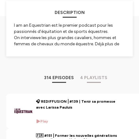
DESCRIPTION
I am an Equestrian est le premier podcast pour les
passionnés d'équitation et de sports équestres.
On interviewe les plus grandes cavaliers, hommes et
femmes de chevaux du monde équestre. Déjà plus de
140 épisodes 🎧
Ce podcast est produit par Éclat, agence de
communication et de marketing digital spécialisée
dans l'univers du sport.
314 EPISODES
4 PLAYLISTS
Hébergé par Ausha. Visitez
ausha.co/politique-de-
confidentialite
pour plus d'informations.
🎧 REDIFFUSION⎪#139 | Tenir sa promesse
avec Larissa Pauluis
Play
🇫🇷 #151⎪Former les nouvelles générations