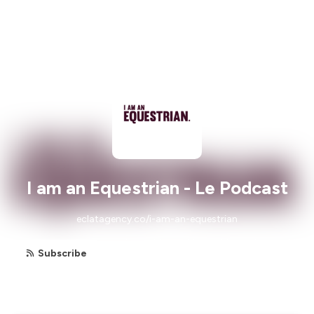
I am an Equestrian - Le Podcast
eclatagency.co/i-am-an-equestrian
Subscribe