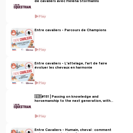
de cavaliers avec Helena Stormanns
Play
Entre cavaliers - Parcours de Champions
Play
Entre cavaliers - L'attelage, l'art de faire
évoluer les chevaux en harmonie
Play
🇬🇧#151⎪Passing on knowledge and
horsemanship to the next generation, with
Helena Stormanns
Play
Entre Cavaliers - Humain, cheval : comment