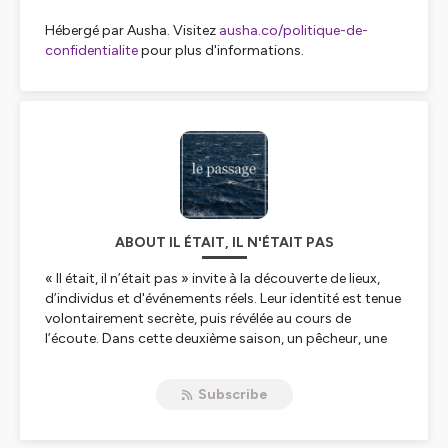
Hébergé par Ausha. Visitez
ausha.co/politique-de-
confidentialite
pour plus d'informations.
ABOUT IL ÉTAIT, IL N'ÉTAIT PAS
« Il était, il n’était pas » invite à la découverte de lieux,
d’individus et d'événements réels. Leur identité est tenue
volontairement secrète, puis révélée au cours de
l’écoute. Dans cette deuxième saison, un pêcheur, une
poétesse et un comédien engagé racontent la relation
qu’ils entretiennent à deux rives parallèles, à la mer qui
Subscribe
les réunit et au gouffre qui les sépare. Comment se
construit-on sur une zone liminaire ? Quels récits,
quelles rencontres et quels affranchissements, pour