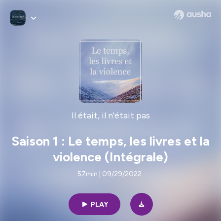
Il était, il n'était pas
Saison 1 : Le temps, les livres et la
violence (Intégrale)
57min | 09/29/2022
PLAY