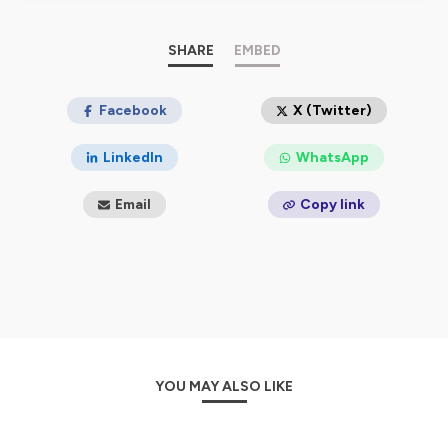
trouver sa place entre deux mondes ? Un cheminement
entre frontières, vents, quête de liberté et rapport à la
différence.
SHARE
EMBED
Un podcast d'Alizée Gau et Brice Andlauer.
Facebook
X (Twitter)
Hébergé par Ausha. Visitez
ausha.co/politique-de-
LinkedIn
WhatsApp
confidentialite
pour plus d'informations.
Email
Copy link
YOU MAY ALSO LIKE