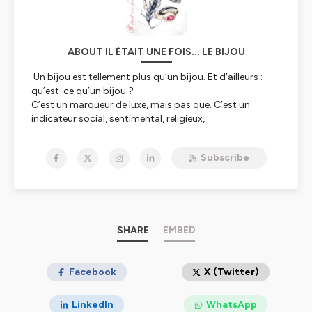
ABOUT IL ÉTAIT UNE FOIS... LE BIJOU
Un bijou est tellement plus qu’un bijou. Et d’ailleurs :
qu’est-ce qu’un bijou ?
C’est un marqueur de luxe, mais pas que. C’est un
indicateur social, sentimental, religieux,
communautaire, identitaire et de séduction. C’est un
concentré d’art et de savoir-faire : un dessin, une
Subscribe
sculpture, une maitrise métallurgique, une excellence
joaillière. C’est un concentré de sciences : gemmologie
ou ethnologie, … Des tombes préhistoriques à notre
époque contemporaine, le bijou est le témoin d’une
Histoire, la nôtre.
Voilà ce que souhaite partager avec vous. Alors "Il était
SHARE
EMBED
une fois le bijou" est le seul podcast thématique de la
joaillerie qui explore en saisons courtes de quelques
émissions les chemins inusités du bijou.
Facebook
X (Twitter)
Je suis Anne Desmarest de Jotemps, amoureuse des
mots et passionnée du bijou. J'émets chaque
LinkedIn
WhatsApp