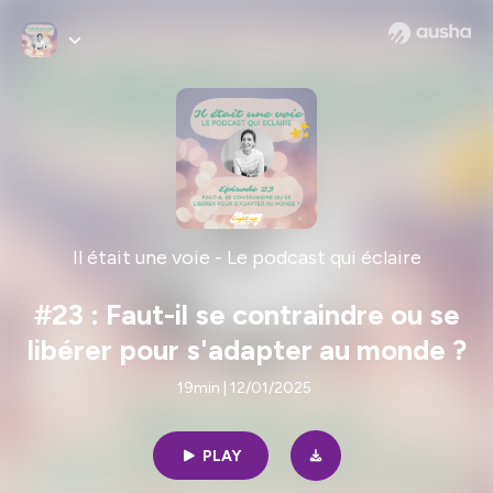
Il était une voie - Le podcast qui éclaire
#23 : Faut-il se contraindre ou se
libérer pour s'adapter au monde ?
19min | 12/01/2025
PLAY