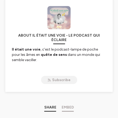
ABOUT IL ÉTAIT UNE VOIE - LE PODCAST QUI
ÉCLAIRE
Il était une voie
, c'est le podcast-lampe de poche
pour les âmes en
quête de sens
dans un monde qui
semble vaciller.
Je suis
Emilie FABY, Coach intuitive et
énergéticienne
, spécialisée en
Human Design,
Subscribe
guidance intuitive et soins énergétiques
.
Passionnée de spiritualité et aventurière de la psyché
humaine, je vous embarque avec moi pour vous
partager mes expériences, mes connaissances, mes
outils, mes réflexions qui, je l'espère, vous aideront
SHARE
EMBED
autant qu'ils m'ont aidée à trouver du sens dans un
monde qui semble tourner à l'envers.