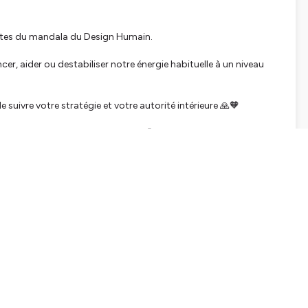
portes du mandala du Design Humain.
cer, aider ou destabiliser notre énergie habituelle à un niveau
de suivre votre stratégie et votre autorité intérieure 🙏🧡
urrait être mangés cette semaine 😬 Et pour moi, comme je
ce nouveau format cette semaine !
lage, je vous explique tout dans l'épisode !
in, vous pouvez le découvrir gratuitement via le lien suivant :
n-chart?
i3SVkax8W7XdwDRyoS-
dPEOLBhICpUA2WATA2N5J5c4T66ACg7UBAgKwXQuxkIkEC8Hy_sH4
e8-9f90-d4eb57b87c6a-1777882440
pagnements en : Coaching, Human design, guidance, soins