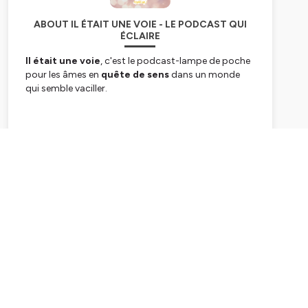
ABOUT IL ÉTAIT UNE VOIE - LE PODCAST QUI
ÉCLAIRE
Il était une voie
, c'est le podcast-lampe de poche
pour les âmes en
quête de sens
dans un monde
qui semble vaciller.
Je suis
Emilie FABY, Coach intuitive et
énergéticienne
, spécialisée en
Human Design,
Subscribe
guidance intuitive et soins énergétiques
.
Passionnée de spiritualité et aventurière de la psyché
humaine, je vous embarque avec moi pour vous
partager mes expériences, mes connaissances, mes
outils, mes réflexions qui, je l'espère, vous aideront
autant qu'ils m'ont aidée à trouver du sens dans un
monde qui semble tourner à l'envers.
VUu2H3U1yWV144yRnUD7TjBKZQqiNvAR5dXC8vcLK2yRn3bfXWJ4h
Le tout, avec une bonne dose de fun, de magie et de
pragmatisme !