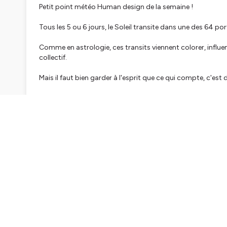
Petit point météo Human design de la semaine !
Tous les 5 ou 6 jours, le Soleil transite dans une des 64 
Comme en astrologie, ces transits viennent colorer, influen
collectif.
Mais il faut bien garder à l'esprit que ce qui compte, c'est 
Ça donne donc une tendance de la sauce à laquelle on po
l'explique dans l'épisode, ça a beaucoup de sens de faire 
Plusieurs configurations possibles en fonction de votre câb
Si vous ne connaissez pas encore votre schéma Design Huma
https://jovianarchive.com/pages/get-your-human-desig
_su_rec=QUC51N7SITNmyQ1XWGChdVIiMvxvrjsHtPLwg
pVAEXGAWMrgMNjuoS1Myq7YPKkMvFjDOaWpk8IYpn96
w0haKFUgmw57ZSIne&_su_rec_id=00fcdf33-b1e1-4e
✨ Et pour me retrouver et en savoir plus sur mes accom