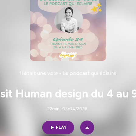
Il était une voie - Le podcast qui éclaire
nsit Human design du 4 au 
22min | 05/04/2026
PLAY