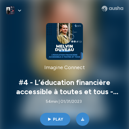
Imagine Connect
#4 - L’éducation financière
accessible à toutes et tous -
Melvin Duveau
54min | 01/31/2023
PLAY