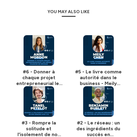
YOU MAY ALSO LIKE
#6 - Donner à
#5 - Le livre comme
chaque projet
autorité dans le
entrepreneurial les
business - Meily
mêmes chances de
Chen
réussir - Anne
Mordon
#3 - Rompre la
#2 - Le réseau : un
solitude et
des ingrédients du
l'isolement de nos
succès en