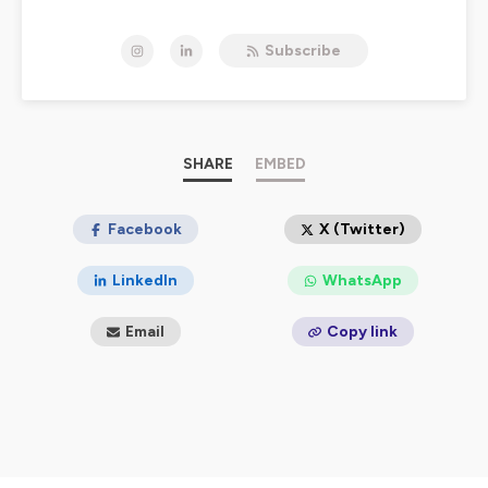
Hébergé par Ausha. Visitez
ausha.co/politique-de-
Subscribe
confidentialite
pour plus d'informations.
SHARE
EMBED
Facebook
X (Twitter)
LinkedIn
WhatsApp
Email
Copy link