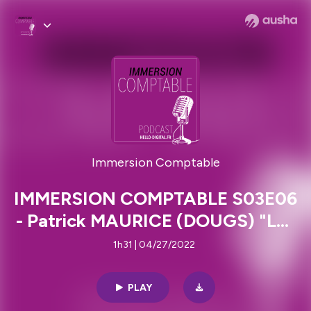
Immersion Comptable
IMMERSION COMPTABLE S03E06
- Patrick MAURICE (DOUGS) "Les
robots se chargent de (presque)
1h31 | 04/27/2022
tout"
PLAY