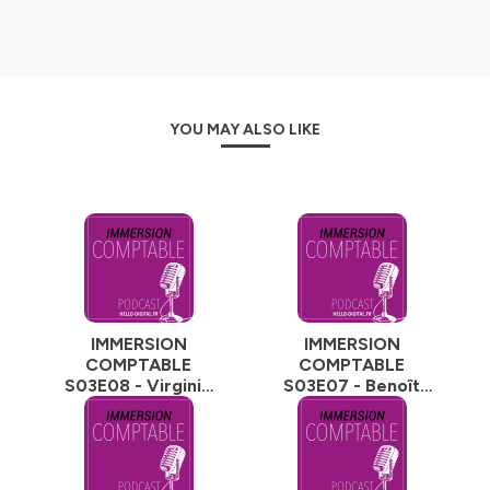
sans qui
Immersion Comptable
n'existerait pas.
Hébergé par Ausha. Visitez
ausha.co/politique-de-
confidentialite
pour plus d'informations.
YOU MAY ALSO LIKE
IMMERSION
IMMERSION
COMPTABLE
COMPTABLE
S03E08 - Virginie
S03E07 - Benoît
ROITMAN
MAURY (WELYB) -
Présidente de l'OEC
Une société pas
IDF- "Expert-
comme les autres
comptable, le plus
beau métier du