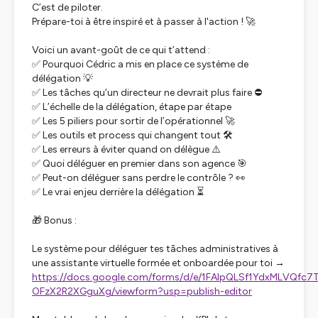
C’est de piloter.
Prépare-toi à être inspiré et à passer à l'action ! 🚀
Voici un avant-goût de ce qui t’attend :
✅ Pourquoi Cédric a mis en place ce système de
délégation 💡
✅ Les tâches qu’un directeur ne devrait plus faire ⛔
✅ L’échelle de la délégation, étape par étape
✅ Les 5 piliers pour sortir de l’opérationnel 🚀
✅ Les outils et process qui changent tout 🛠️
✅ Les erreurs à éviter quand on délègue ⚠️
✅ Quoi déléguer en premier dans son agence 🎯
✅ Peut-on déléguer sans perdre le contrôle ? 👀
✅ Le vrai enjeu derrière la délégation ⏳
🎁 Bonus :
Le système pour déléguer tes tâches administratives à
une assistante virtuelle formée et onboardée pour toi →
https://docs.google.com/forms/d/e/1FAIpQLSf1YdxMLV
OFzX2R2XGguXg/viewform?usp=publish-editor