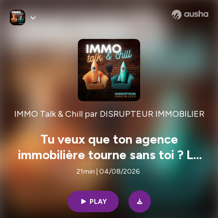
IMMO Talk & Chill par DISRUPTEUR IMMOBILIER
Tu veux que ton agence
immobilière tourne sans toi ? LE
SYSTÈME à COPIER.
21min | 04/08/2026
PLAY