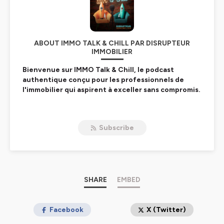
ABOUT IMMO TALK & CHILL PAR DISRUPTEUR
IMMOBILIER
Bienvenue sur IMMO Talk & Chill, le podcast
authentique conçu pour les professionnels de
l'immobilier qui aspirent à exceller sans compromis.
Ce podcast est lancé par Cédric LAPORTE, fondateur de
DISRUPTEUR IMMOBILIER, l'organisme de formation de
Subscribe
premier plan dans le coaching des conseillers
immobiliers et des directeurs d'agence. Ce podcast est
dédié à vous, professionnels de l'immobilier, désireux de
démultiplier votre chiffre d'affaires sans sacrifier votre
vie personnel.
SHARE
EMBED
Notre approche unique repose sur une conviction forte :
il est possible de prospérer dans l'immobilier et de
mener une vie équilibrée.
Facebook
X (Twitter)