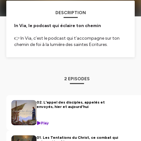
DESCRIPTION
In Via, le podcast qui éclaire ton chemin
👉 In Via, c’est le podcast qui t’accompagne sur ton
chemin de foi à la lumière des saintes Ecritures.
Dans chaque épisode, nous te proposons de
(re)découvrir un passage de l’Evangile pour en saisir
l’apport très concret pour ta vie.
Prêt à prendre la route ? Abonne-toi !
2 EPISODES
Hébergé par Ausha. Visitez
ausha.co/politique-de-
confidentialite
pour plus d'informations.
02. L'appel des disciples, appelés et
envoyés, hier et aujourd'hui
Play
01. Les Tentations du Christ, ce combat qui