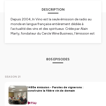
DESCRIPTION
Depuis 2004, In Vino est la seule émission de radio au
monde en langue française entièrement dédiée à
l’actualité des vins et des spiritueux. Créée par Alain
Marty, fondateur du Cercle Wine Business, l’émission est
co-animée par Hélène Piot, Laure Gasparotto et Philippe
Faure-Brac.
Hébergé par Ausha. Visitez
ausha.co/politique-de-
confidentialite
pour plus d'informations.
805 EPISODES
SEASON 21
1485e émission - Paroles de vignerons :
construire la filière vin de demain
Play