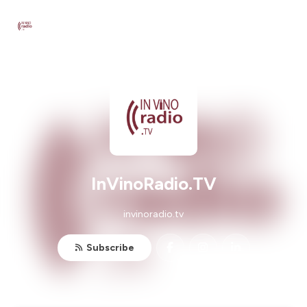
InVinoRadio.TV
invinoradio.tv
Subscribe