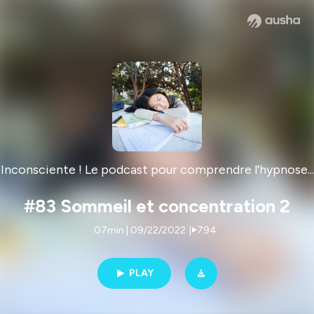
Inconsciente ! Le podcast pour comprendre l'hypnose...
#83 Sommeil et concentration 2
07min | 09/22/2022
|
794
PLAY