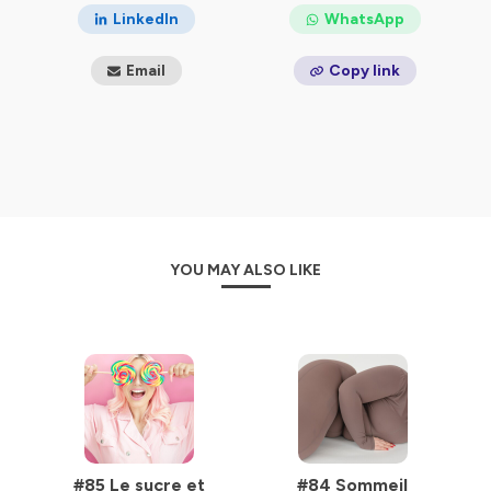
Vous pouvez me retrouver sur
LinkedIn
WhatsApp
Youtube
Facebook
Email
Copy link
mon site
mon blog
Instagram
Ou rester ici, c'est bien aussi.
Bonne écoute!
Hébergé par Ausha. Visitez
ausha.co/politique-de-
YOU MAY ALSO LIKE
confidentialite
pour plus d'informations.
#85 Le sucre et
#84 Sommeil